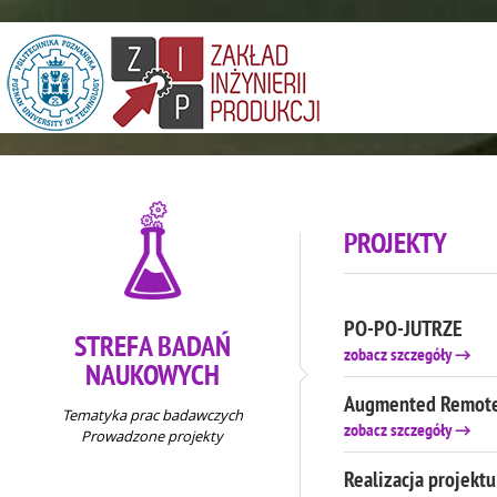
PROJEKTY
PO-PO-JUTRZE
STREFA BADAŃ
zobacz szczegóły
→
NAUKOWYCH
ŹRÓDŁO FINANSOWAN
Augmented Remote
Europejski Fundusz Sp
Tematyka prac badawczych
zobacz szczegóły
→
Prowadzone projekty
CZAS REALIZACJI:
06.2017 – 01.2018
ŹRÓDŁO FINANSOWAN
Realizacja projekt