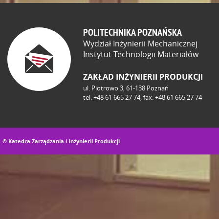
KIEROWNIK PROJEKTU:
Programy te przez swo
dr inż. Filip GÓRSKI
firm. Inżynierowie nie
KIEROWNIK PROJEKTU:
prof. dr hab. inż. Ada
z wielu narzędzi, które
wykonywanie ciągle tyc
POLITECHNIKA POZNAŃSKA
Wydział Inżynierii Mechanicznej
Naszym zadaniem w tym
Instytut Technologii Materiałów
charakteru pracy inżyn
do aktualnego sposobu
ZAKŁAD INŻYNIERII PRODUKCJI
Opis projektu:
http://p
ul. Piotrowo 3, 61-138 Poznań
KIEROWNIK PROJEKTU:
tel. +48 61 665 27 74, fax. +48 61 665 27 74
mgr inż. Radosław Pasz
© Katedra Zarządzania i Inżynierii Produkcji