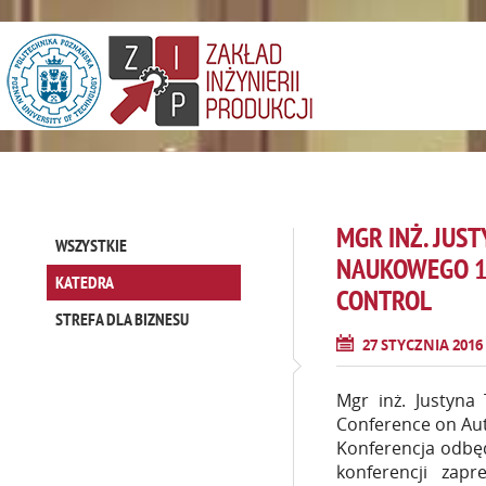
MGR INŻ. JUS
WSZYSTKIE
NAUKOWEGO 1
KATEDRA
CONTROL
STREFA DLA BIZNESU
27 STYCZNIA 2016
Mgr inż. Justyna
Conference on Au
Konferencja odbęd
konferencji zap