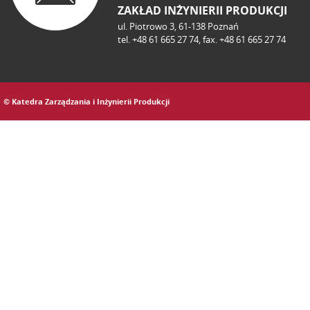
ZAKŁAD INŻYNIERII PRODUKCJI
ul. Piotrowo 3, 61-138 Poznań
tel. +48 61 665 27 74, fax. +48 61 665 27 74
© Katedra Zarządzania i Inżynierii Produkcji